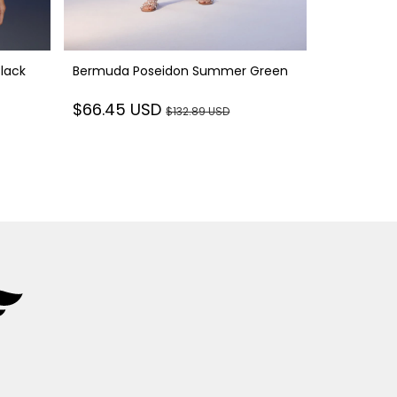
Black
Bermuda Poseidon Summer Green
Camisa Sup
$66.45 USD
$132.89 USD
$50.71 