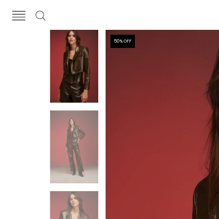
50
% OFF