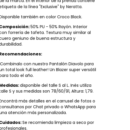
de la marca.
En el interior de la prenda contiene 
etiqueta de la línea "Exclusive" by Neratta.
Disponible también en color Croco Black.
Composición:
50% PU - 50% Rayón. Interior
con forrería de tafeta. Textura muy similar al
cuero geniuno de buena estructura y
durabilidad.
Recomendaciones:
¡Combinalo con nuestro Pantalón Diavolo para
un total look full leather! Un Blazer super versátil
para todo el año.
Medidas:
disponible del talle S al L. Inés utiliza
talle S y sus medidas son 78/60/91, Altura: 1,79.
Encontrá más detalles en el carrusel de fotos o
consultanos por Chat privado o WhatsApp para
una atención más personalizada.
Cuidados:
Se recomienda limpieza a seco por
profesionales.