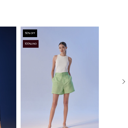
50
% OFF
50
% OFF
100%LINO