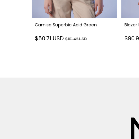
lue Sapphire
Camisa Superbia Acid Green
Blazer 
$50.71 USD
$90.
SD
$101.42 USD