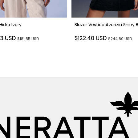
Hidra Ivory
Blazer Vestido Avarizia Shiny 
93 USD
$122.40 USD
$181.85 USD
$244.80 USD