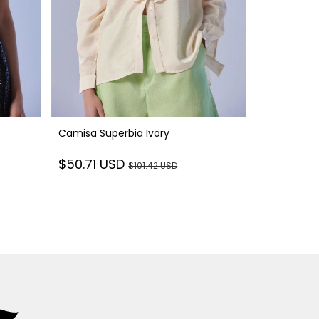
Camisa Superbia Ivory
Bermuda P
$50.71 USD
$101.42 USD
$66.45 