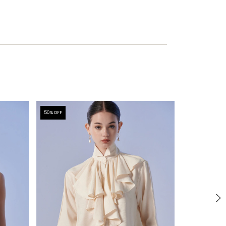
50
% OFF
50
% OFF
100%LINO