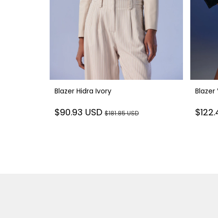
 Blue
Blazer Hidra Ivory
Blazer 
$90.93 USD
$122
$181.85 USD