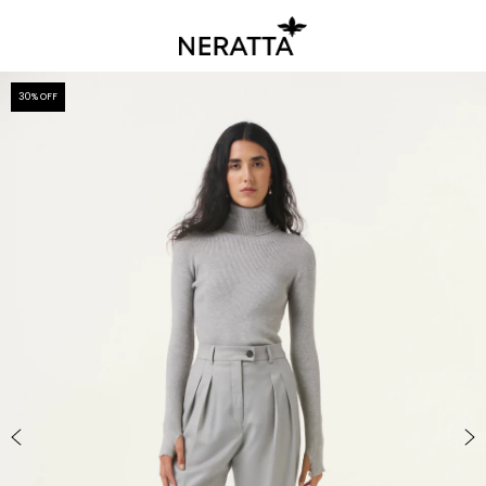
30
% OFF