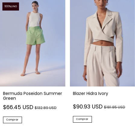
100%LINO
Bermuda Poseidon Summer
Blazer Hidra Ivory
Green
$90.93 USD
$66.45 USD
$181.85 USD
$132.89 USD
Comprar
Comprar