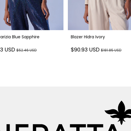
arizia Blue Sapphire
Blazer Hidra Ivory
23 USD
$90.93 USD
$52.46 USD
$181.85 USD