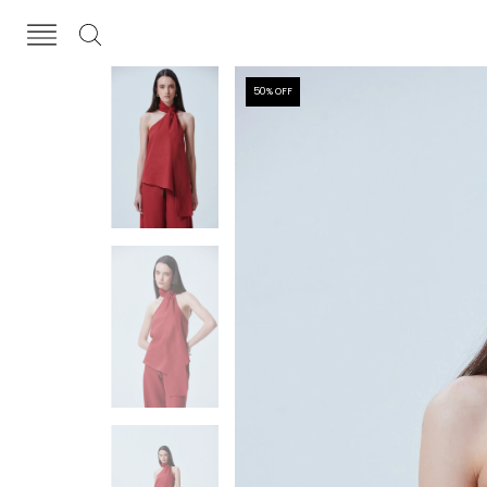
50
% OFF