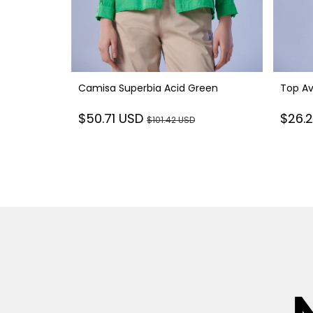
 Blue
Camisa Superbia Acid Green
Top Av
$50.71 USD
$26.
$101.42 USD