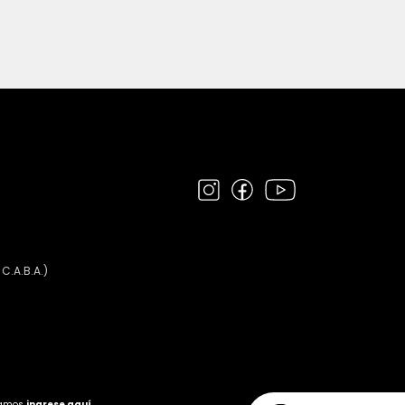
 C.A.B.A.)
clamos
ingrese aquí