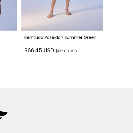
Bermuda Poseidon Summer Green
Blazer Vest
$66.45 USD
$132.89 USD
$122.40