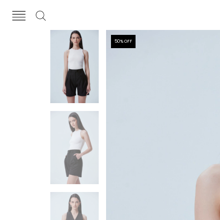
50
% OFF