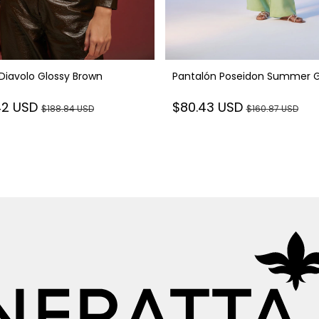
 Diavolo Glossy Brown
Pantalón Poseidon Summer 
42 USD
$80.43 USD
$188.84 USD
$160.87 USD