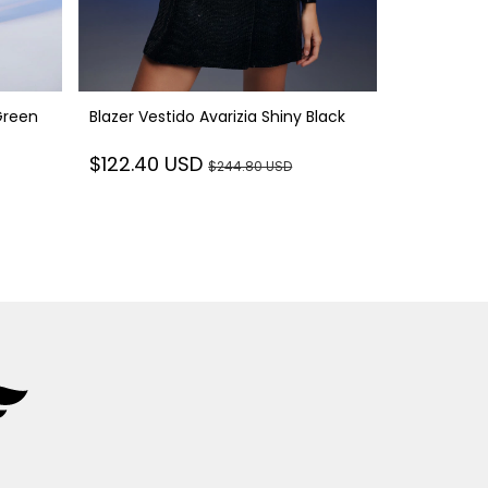
Green
Blazer Vestido Avarizia Shiny Black
Top Avarizi
$122.40 USD
$244.80 USD
$26.23 