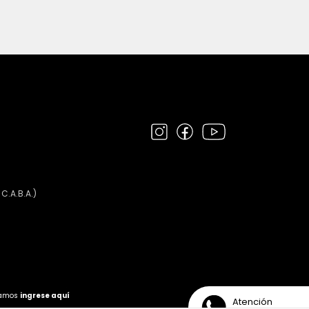
 C.A.B.A.)
clamos
ingrese aquí
Atención