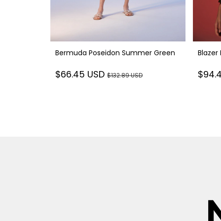
reen
Bermuda Poseidon Summer Green
Blazer
$66.45 USD
$94.
$132.89 USD