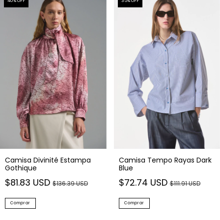
40
% OFF
35
% OFF
Camisa Divinité Estampa
Camisa Tempo Rayas Dark
Gothique
Blue
$81.83 USD
$72.74 USD
$136.39 USD
$111.91 USD
Comprar
Comprar