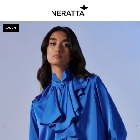
50
% OFF