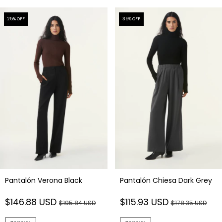
25
% OFF
35
% OFF
Pantalón Verona Black
Pantalón Chiesa Dark Grey
$146.88 USD
$115.93 USD
$195.84 USD
$178.35 USD