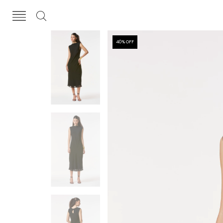
40
% OFF