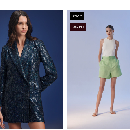
50
% OFF
100%LINO