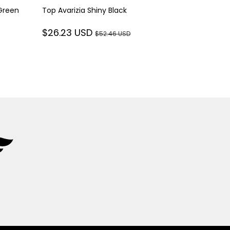
Green
Top Avarizia Shiny Black
Top Avarizi
$26.23 USD
$52.46 USD
$26.23 