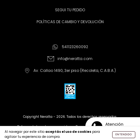
SEGUI TU PEDIDO
POLÍTICAS DE CAMBIO Y DEVOLUCIÓN
541123260092
info@neratta.com
Av. Callao 1490, 3er piso (Recoleta, C.A.B.A.)
Copyright Neratta - 2026. Todos los derechos reservados.
Atención
Defensa de las y los consumidores. Para reclamos
ingrese aquí
Personalizada
Al navegar por este sitio
aceptás el uso de cookies
para
ENTENDIDO
agilizar tu experiencia de compra.
Creado con tiendanube |
Desarrollado por Leren