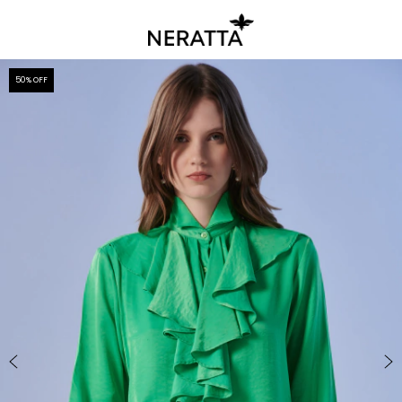
50
% OFF