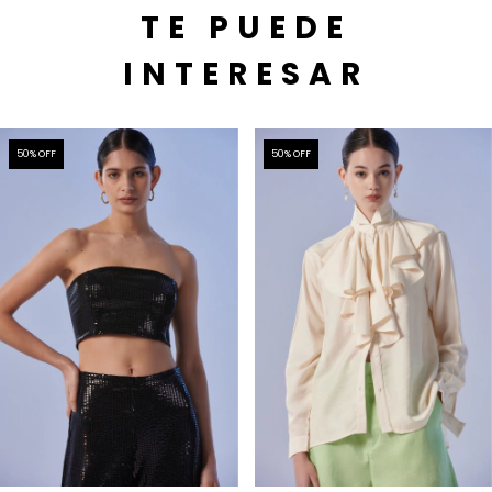
TE PUEDE
INTERESAR
50
% OFF
50
% OFF