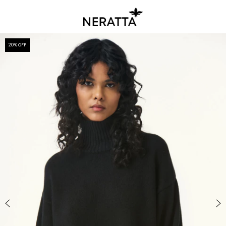
20
% OFF