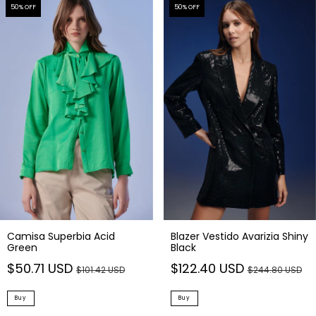
50
% OFF
50
% OFF
Camisa Superbia Acid
Blazer Vestido Avarizia Shiny
Green
Black
$50.71 USD
$122.40 USD
$101.42 USD
$244.80 USD
Buy
Buy