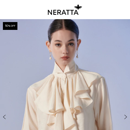
50
% OFF