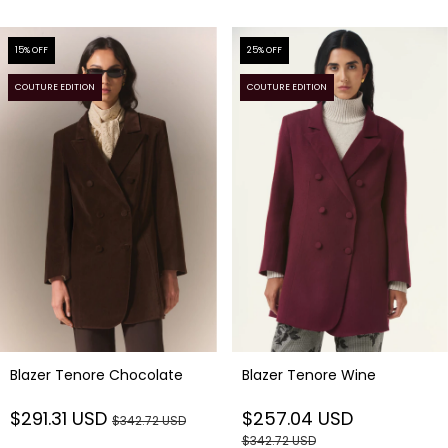
15
% OFF
25
% OFF
COUTURE EDITION
COUTURE EDITION
Blazer Tenore Chocolate
Blazer Tenore Wine
$291.31 USD
$257.04 USD
$342.72 USD
$342.72 USD