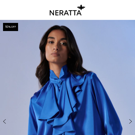
50
% OFF