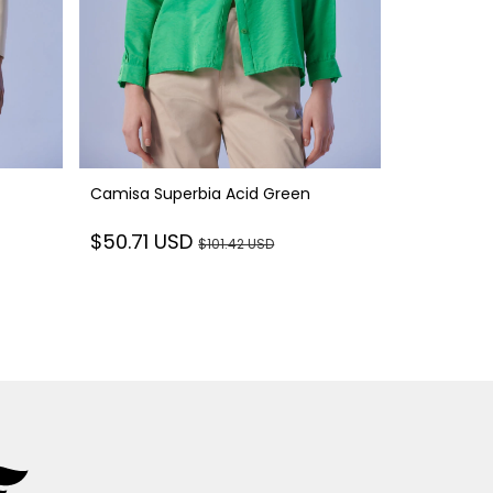
Camisa Superbia Acid Green
Camisa Sup
$50.71 USD
$101.42 USD
$50.71 