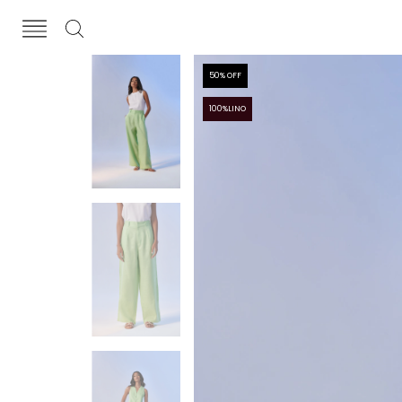
50
% OFF
100%LINO