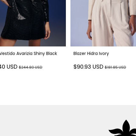
Vestido Avarizia Shiny Black
Blazer Hidra Ivory
.40 USD
$90.93 USD
$244.80 USD
$181.85 USD