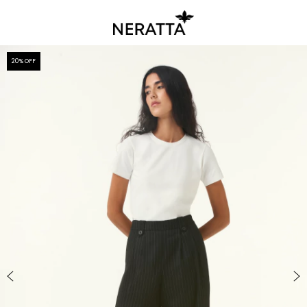
20
% OFF