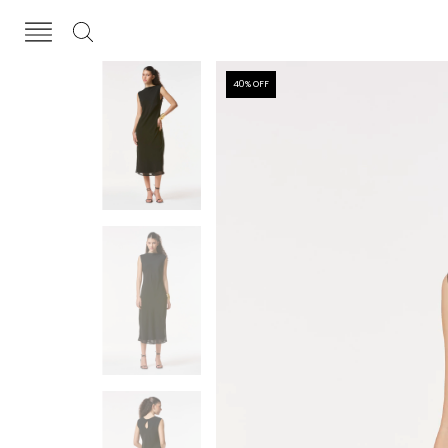
40
% OFF