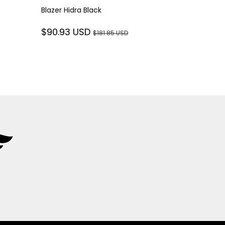
Blazer Hidra Black
Camisa Sup
$90.93 USD
$181.85 USD
$50.71 