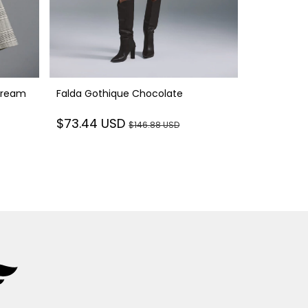
Cream
Falda Gothique Chocolate
Falda Goth
$73.44 USD
$146.88 USD
$73.44 