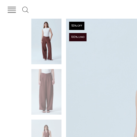
50
% OFF
100% LINO