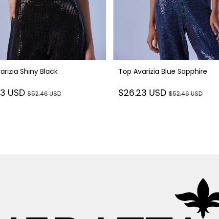
arizia Shiny Black
Top Avarizia Blue Sapphire
23 USD
$26.23 USD
$52.46 USD
$52.46 USD