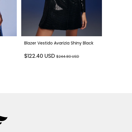
Blazer Vestido Avarizia Shiny Black
Blazer Vest
$122.40 USD
$244.80 USD
$122.40