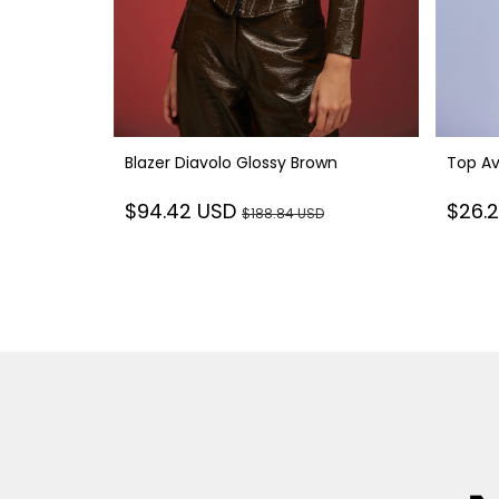
er Green
Blazer Diavolo Glossy Brown
Top Av
$94.42 USD
$26.
D
$188.84 USD