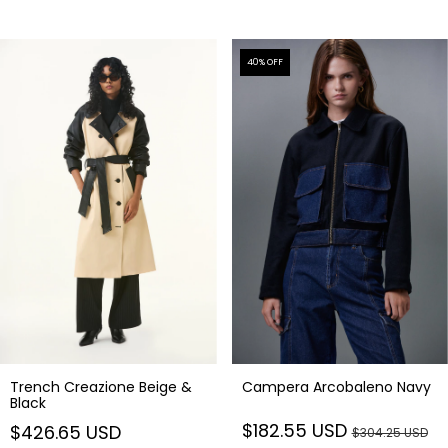
40
% OFF
Trench Creazione Beige &
Campera Arcobaleno Navy
Black
$182.55 USD
$426.65 USD
$304.25 USD