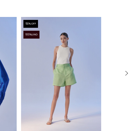
50
% OFF
50
% OFF
100%LINO