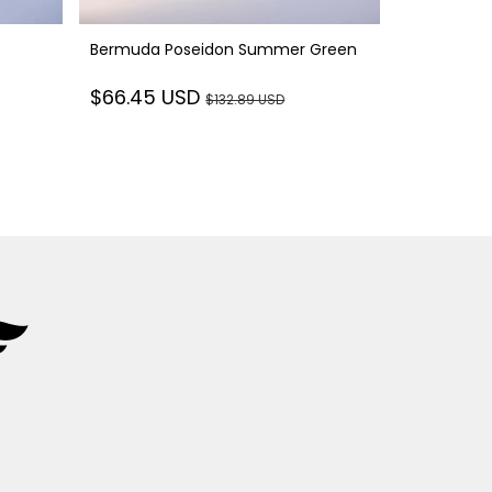
e
Bermuda Poseidon Summer Green
Blazer Hidr
$66.45 USD
$132.89 USD
$90.93 