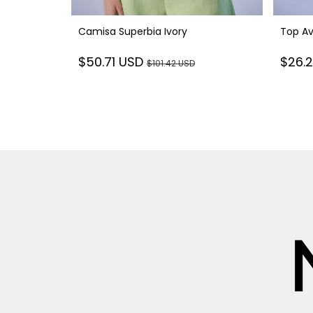
own
Camisa Superbia Ivory
Top Av
$50.71 USD
$26.
D
$101.42 USD