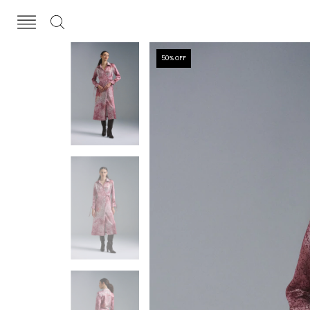
50
% OFF