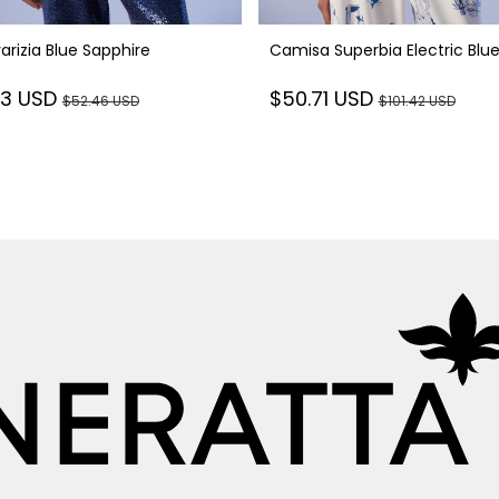
arizia Blue Sapphire
Camisa Superbia Electric Blu
23 USD
$50.71 USD
$52.46 USD
$101.42 USD