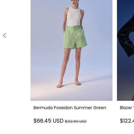
e
Bermuda Poseidon Summer Green
Blazer 
$66.45 USD
$122
$132.89 USD