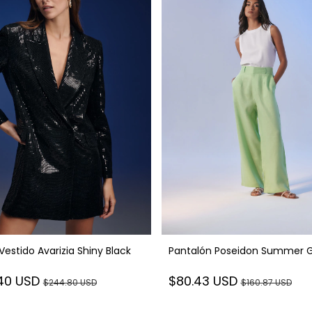
Vestido Avarizia Shiny Black
Pantalón Poseidon Summer 
.40 USD
$80.43 USD
$244.80 USD
$160.87 USD