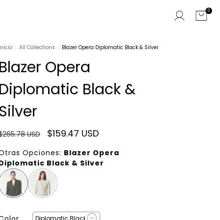
0
Inicio
.
All Collections
.
Blazer Opera Diplomatic Black & Silver
Blazer Opera
Diplomatic Black &
Silver
$159.47 USD
$265.78 USD
Otras Opciones:
Blazer Opera
Diplomatic Black & Silver
Color