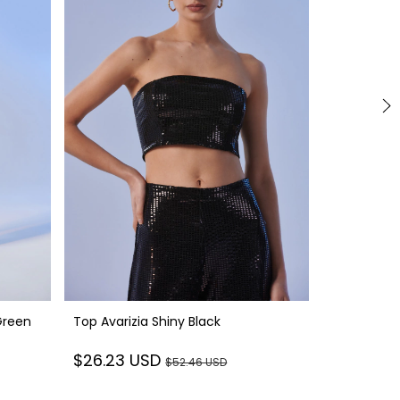
Green
Top Avarizia Shiny Black
Blazer Dia
$26.23 USD
$52.46 USD
$94.42 