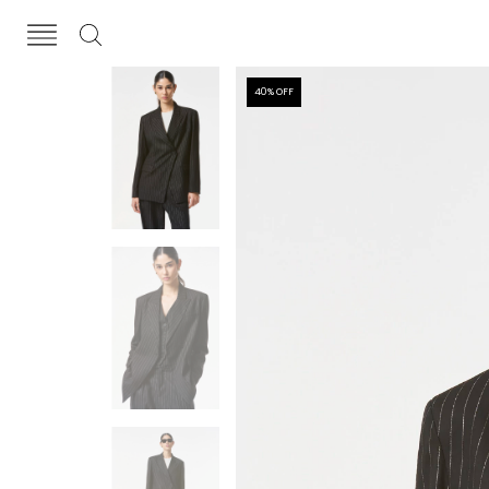
40
% OFF