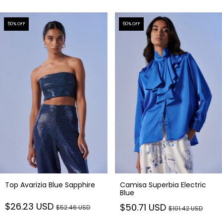
50
% OFF
50
% OFF
Top Avarizia Blue Sapphire
Camisa Superbia Electric
Blue
$26.23 USD
$50.71 USD
$52.46 USD
$101.42 USD