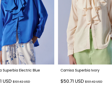
 Superbia Electric Blue
Camisa Superbia Ivory
71 USD
$50.71 USD
$101.42 USD
$101.42 USD