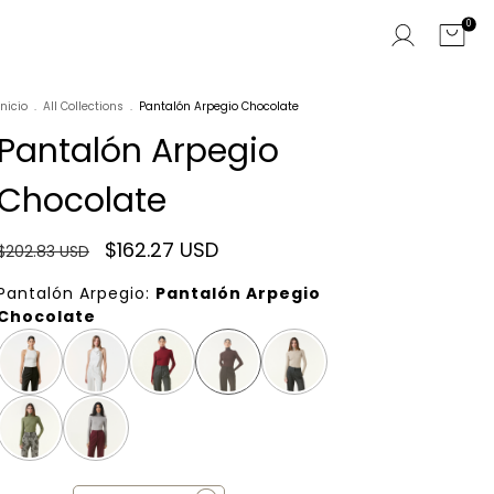
0
Inicio
.
All Collections
.
Pantalón Arpegio Chocolate
Pantalón Arpegio
Chocolate
$162.27 USD
$202.83 USD
Pantalón Arpegio:
Pantalón Arpegio
Chocolate