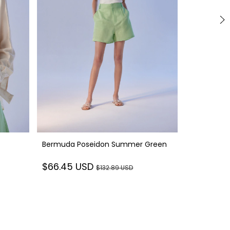
Bermuda Poseidon Summer Green
Camisa Sup
$66.45 USD
$132.89 USD
$50.71 