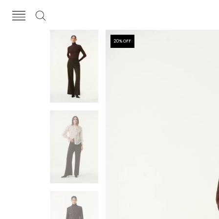
20
% OFF