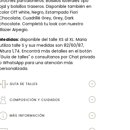
broches pantaloneros. Bolsillos laterales tipo
ojal y bolsillos traseros. Disponible también en
color Off white, Negro, Estampado Fiori
Chocolate, Cuadrillé Grey, Grey, Dark
chocolate. Completá tu look con nuestro
Blazer Arpegio.
Medidas:
disponible del talle XS al XL. Maria
utiliza talle S y sus medidas son 82/60/87,
Altura 1,74. Encontrá más detalles en el botón
"Guía de talles" o consultanos por Chat privado
o WhatsApp para una atención más
personalizada.
GUÍA DE TALLES
COMPOSICIÓN Y CUIDADOS
MÁS INFORMACIÓN