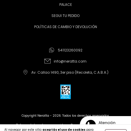
PALACE
SEGUI TU PEDIDO
POLÍTICAS DE CAMBIO Y DEVOLUCIÓN
541123260092
info@neratta.com
Av. Callao 1490, 3er piso (Recoleta, C.A.B.A.)
Copyright Neratta - 2026. Todos los derechos reservados.
Atención
Defensa de las y los consumidores. Para reclamos
ingrese aquí
Personalizada
Al navegar por este sitio
aceptás el uso de cookies
para