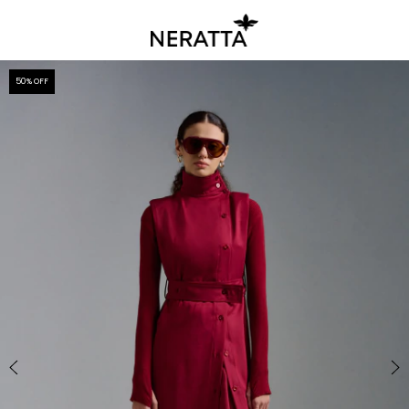
50
% OFF