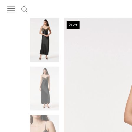
0
% OFF