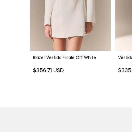
Blazer Vestido Finale Off White
Vesti
$356.71 USD
$335
D