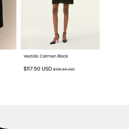
Vestido Carmen Black
Vestido Ve
$117.50 USD
$195.84 USD
$335.72