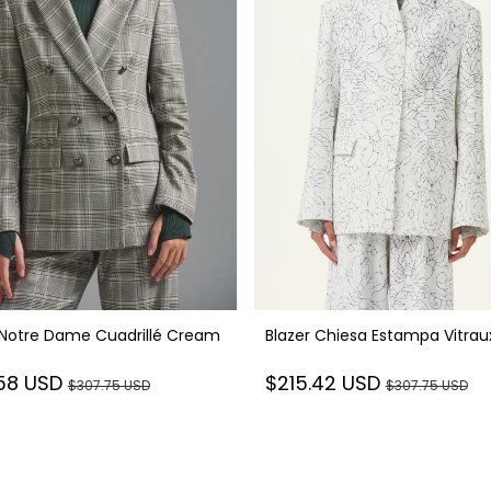
 Notre Dame Cuadrillé Cream
Blazer Chiesa Estampa Vitrau
.58 USD
$215.42 USD
$307.75 USD
$307.75 USD