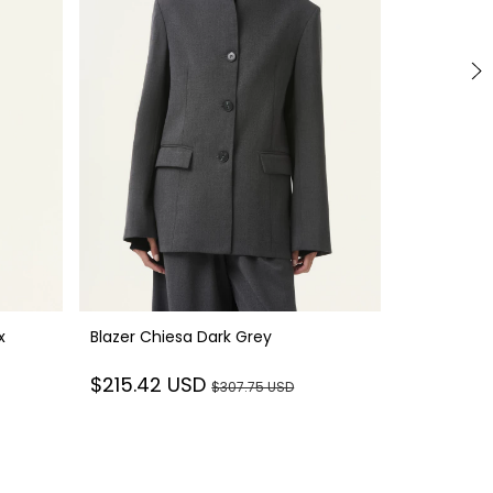
x
Blazer Chiesa Dark Grey
Blazer Not
$215.42 USD
$307.75 USD
$358.80