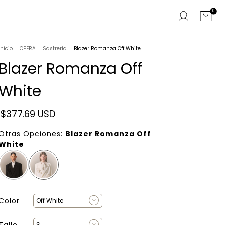
0
Inicio
.
OPERA
.
Sastrería
.
Blazer Romanza Off White
Blazer Romanza Off
White
$377.69 USD
Otras Opciones:
Blazer Romanza Off
White
Color
Talle