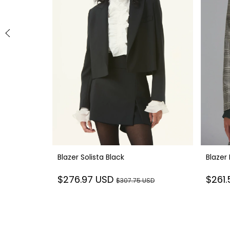
Blazer
Blazer Solista Black
$261
$276.97 USD
D
$307.75 USD