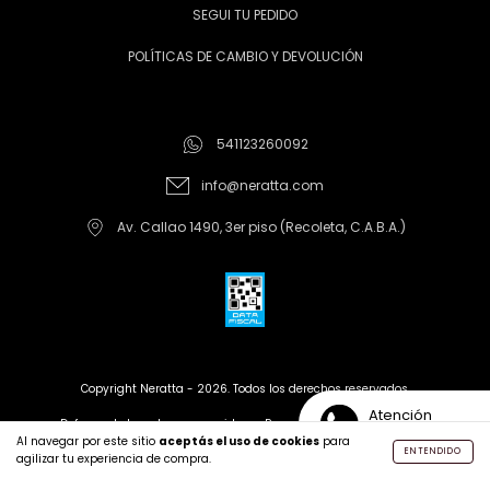
SEGUI TU PEDIDO
POLÍTICAS DE CAMBIO Y DEVOLUCIÓN
541123260092
info@neratta.com
Av. Callao 1490, 3er piso (Recoleta, C.A.B.A.)
Copyright Neratta - 2026. Todos los derechos reservados.
Atención
Defensa de las y los consumidores. Para reclamos
ingrese aquí
Personalizada
Al navegar por este sitio
aceptás el uso de cookies
para
ENTENDIDO
agilizar tu experiencia de compra.
Creado con tiendanube |
Desarrollado por Leren