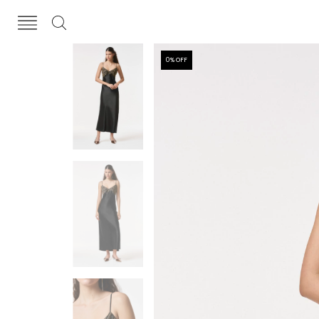
0
% OFF