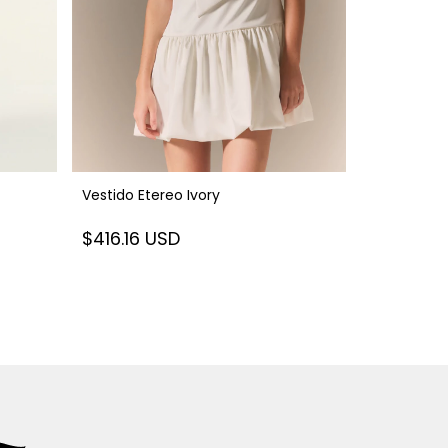
Vestido Etereo Ivory
Vestido Va
$416.16 USD
$251.79