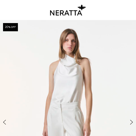
20
% OFF