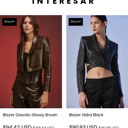
INTERESAR
50
% OFF
50
% OFF
Blazer Diavolo Glossy Brown
Blazer Hidra Black
$94.42 USD
$90.93 USD
$188.84 USD
$181.85 USD