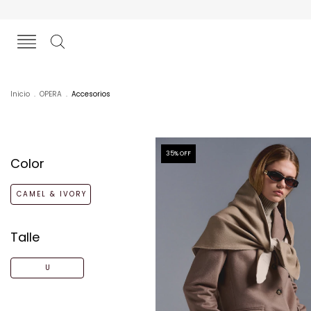
Inicio
.
OPERA
.
Accesorios
35
% OFF
Color
CAMEL & IVORY
Talle
U