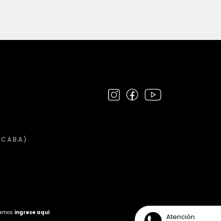
 C.A.B.A.)
clamos
ingrese aquí
Atención