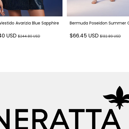
 Vestido Avarizia Blue Sapphire
Bermuda Poseidon Summer 
.40 USD
$66.45 USD
$244.80 USD
$132.89 USD