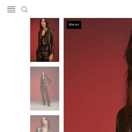
50
% OFF