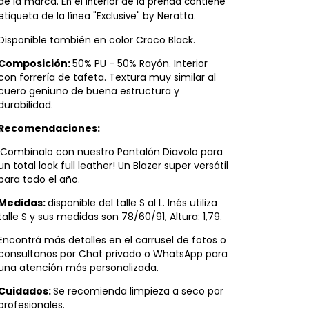
de la marca.
En el interior de la prenda contiene 
etiqueta de la línea "Exclusive" by Neratta.
Disponible también en color Croco Black.
Composición:
50% PU - 50% Rayón. Interior
con forrería de tafeta. Textura muy similar al
cuero geniuno de buena estructura y
durabilidad.
Recomendaciones:
¡Combinalo con nuestro Pantalón Diavolo para
un total look full leather! Un Blazer super versátil
para todo el año.
Medidas:
disponible del talle S al L. Inés utiliza
talle S y sus medidas son 78/60/91, Altura: 1,79.
Encontrá más detalles en el carrusel de fotos o
consultanos por Chat privado o WhatsApp para
una atención más personalizada.
Cuidados:
Se recomienda limpieza a seco por
profesionales.