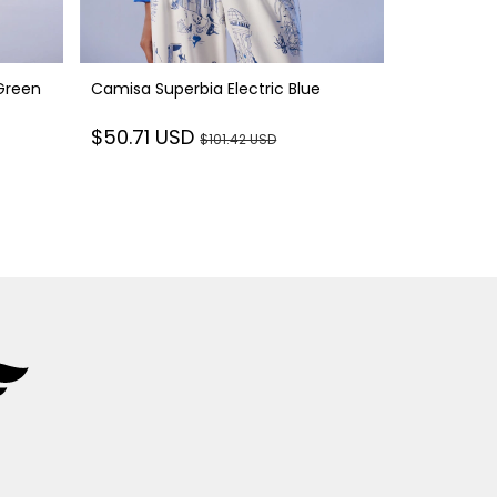
Green
Camisa Superbia Electric Blue
Blazer Vest
$50.71 USD
$101.42 USD
$122.40