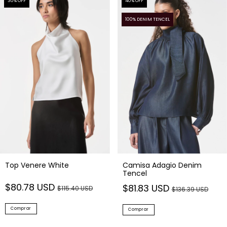
30
% OFF
40
% OFF
100% DENIM TENCEL
Top Venere White
Camisa Adagio Denim
Tencel
$80.78 USD
$81.83 USD
$115.40 USD
$136.39 USD
Comprar
Comprar