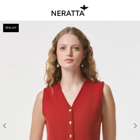
50
% OFF