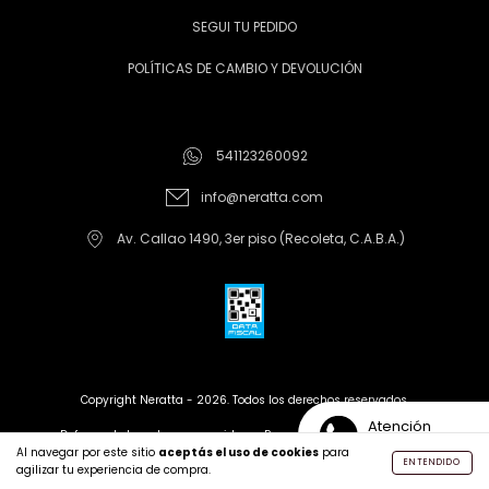
SEGUI TU PEDIDO
POLÍTICAS DE CAMBIO Y DEVOLUCIÓN
541123260092
info@neratta.com
Av. Callao 1490, 3er piso (Recoleta, C.A.B.A.)
Copyright Neratta - 2026. Todos los derechos reservados.
Atención
Defensa de las y los consumidores. Para reclamos
ingrese aquí
Personalizada
Al navegar por este sitio
aceptás el uso de cookies
para
ENTENDIDO
agilizar tu experiencia de compra.
Creado con tiendanube |
Desarrollado por Leren