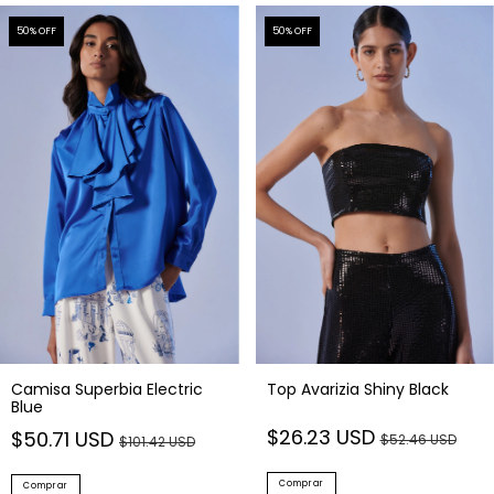
50
% OFF
50
% OFF
Camisa Superbia Electric
Top Avarizia Shiny Black
Blue
$26.23 USD
$50.71 USD
$52.46 USD
$101.42 USD
Comprar
Comprar