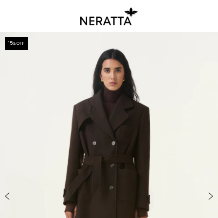
15
% OFF