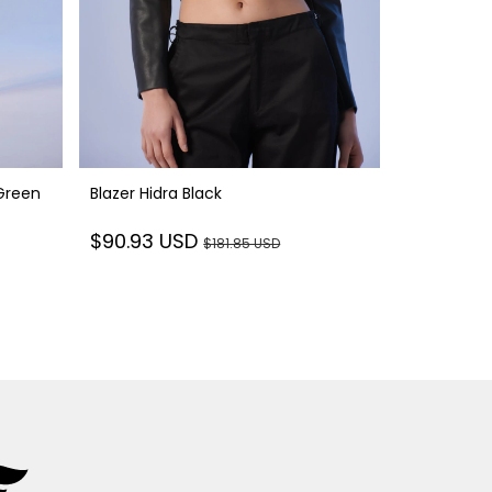
Green
Blazer Hidra Black
Blazer Vest
$90.93 USD
$181.85 USD
$122.40