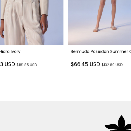
Hidra Ivory
Bermuda Poseidon Summer 
93 USD
$66.45 USD
$181.85 USD
$132.89 USD