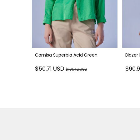
Camisa Superbia Acid Green
Blazer 
$50.71 USD
$90.
$101.42 USD