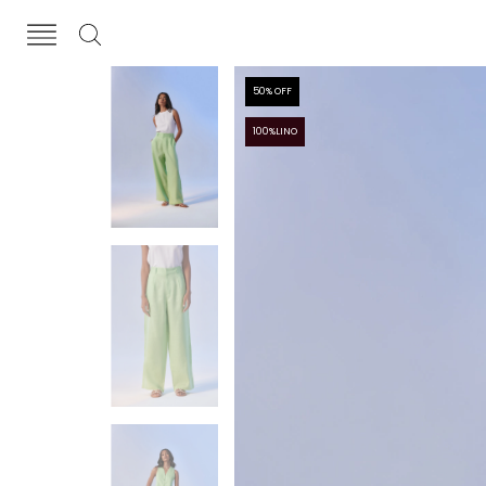
50
% OFF
100%LINO