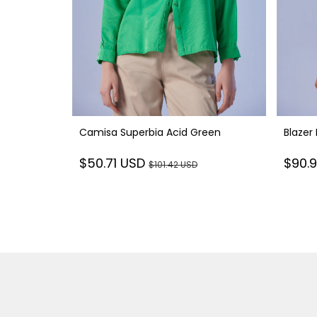
iny Black
Camisa Superbia Acid Green
Blazer 
$50.71 USD
$90.
SD
$101.42 USD