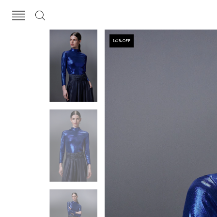
50
% OFF