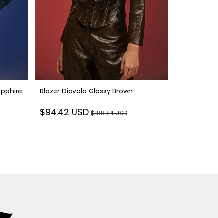
apphire
Blazer Diavolo Glossy Brown
Bermuda P
$94.42 USD
$188.84 USD
$66.45 