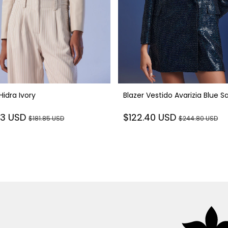
Hidra Ivory
Blazer Vestido Avarizia Blue S
93 USD
$122.40 USD
$181.85 USD
$244.80 USD