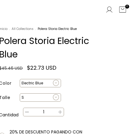
0
Inicio
.
All Collections
.
Polera Storia Electric Blue
Polera Storia Electric
Blue
$22.73 USD
$45.46 USD
Color
Talle
Cantidad
20% DE DESCUENTO PAGANDO CON