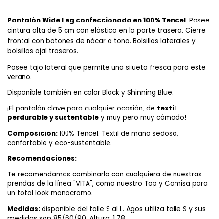
Pantalón Wide Leg confeccionado en 100% Tencel
. Posee 
cintura alta de 5 cm con elástico en la parte trasera. Cierre 
frontal con botones de nácar a tono. Bolsillos laterales y 
bolsillos ojal traseros.
Posee tajo lateral que permite una silueta fresca para este 
verano.
Shinning Blue.
Disponible también en color Black y 
¡El pantalón clave para cualquier ocasión, de 
textil 
perdurable y sustentable
 y muy pero muy cómodo!
Composición: 
100% Tencel. Textil de mano sedosa, 
confortable y eco-sustentable.
Recomendaciones:
Te recomendamos combinarlo con cualquiera de nuestras 
prendas de la línea "VITA", como nuestro Top y Camisa para 
un total look monocromo.
Agos utiliza talle S y sus
Medidas: 
disponible del talle S al L. 
medidas son 85/60/90, Altura: 1,78