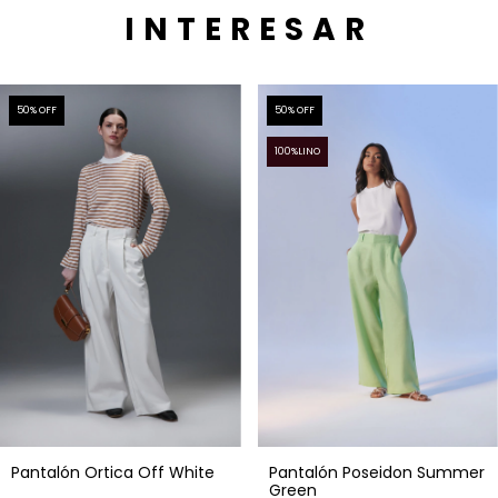
INTERESAR
50
% OFF
50
% OFF
100%LINO
Pantalón Ortica Off White
Pantalón Poseidon Summer
Green