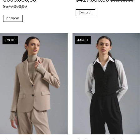
$610.000,00
$570.000,00
Comprar
Comprar
35
% OFF
40
% OFF