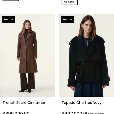
Comprar
30
% OFF
30
% OFF
Trench Sacré Cinnamon
Tapado Chartres Navy
$399.000,00
$427.000,00