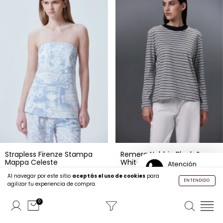
Remera Nebbia Black &
Strapless Firenze Stampa
White
Mappa Celeste
Atención
Personalizada
$59.500,00
$97.500,00
Al navegar por este sitio
aceptás el uso de cookies
para
$85.000,00
$195.000,00
ENTENDIDO
agilizar tu experiencia de compra.
Comprar
Comprar
0