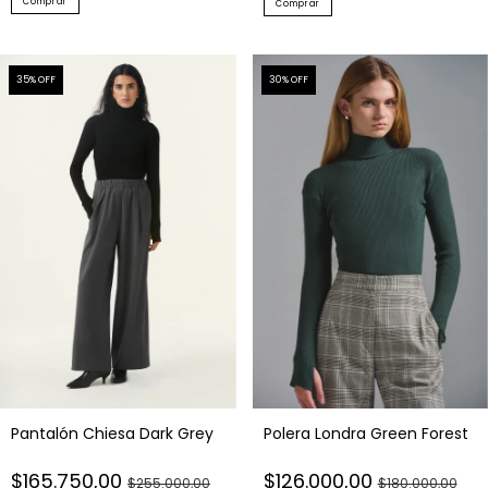
Comprar
Comprar
35
% OFF
30
% OFF
Polera Londra Green Forest
Pantalón Chiesa Dark Grey
$126.000,00
$165.750,00
$180.000,00
$255.000,00