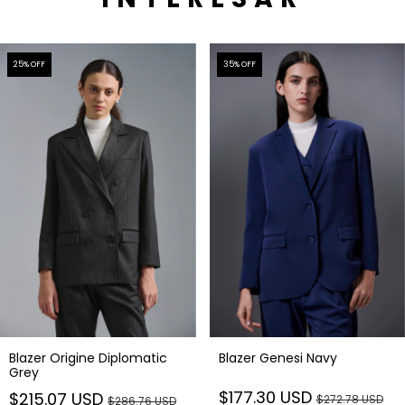
25
% OFF
35
% OFF
Blazer Origine Diplomatic
Blazer Genesi Navy
Grey
$177.30 USD
$215.07 USD
$272.78 USD
$286.76 USD