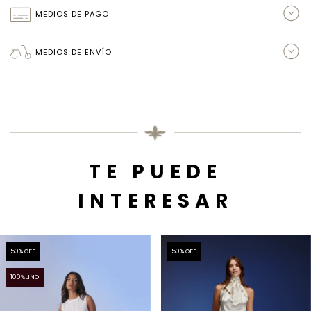
MEDIOS DE PAGO
MEDIOS DE ENVÍO
TE PUEDE
INTERESAR
50
% OFF
50
% OFF
100%LINO