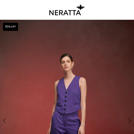
50
% OFF