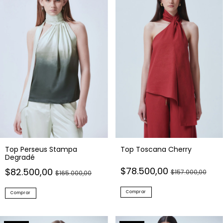
Top Toscana Cherry
Top Perseus Stampa
Degradé
$78.500,00
$82.500,00
$157.000,00
$165.000,00
Comprar
Comprar
50
% OFF
50
% OFF