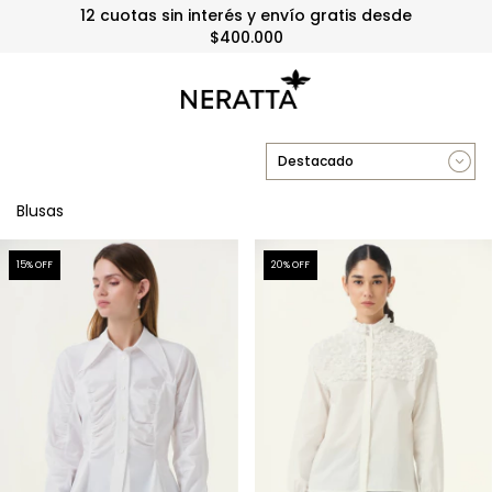
3 y 6 cuotas sin interés sin mínimo
Blusas
15
% OFF
20
% OFF