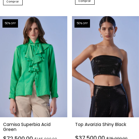
50
% OFF
50
% OFF
Camisa Superbia Acid
Top Avarizia Shiny Black
Green
$37.500,00
$72.500,00
$75.000,00
$145.000,00