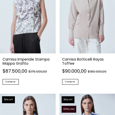
Camisa Imperiale Stampa
Camisa Botticelli Rayas
Mappa Grafito
Toffee
$87.500,00
$90.000,00
$175.000,00
$180.000,00
Comprar
Comprar
50
% OFF
50
% OFF
100% LINO