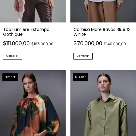
Top Lumière Estampa
Camisa Mare Rayas Blue &
Gothique
White
$111.000,00
$70.000,00
$185.000,00
$140.000,00
Comprar
Comprar
50
% OFF
50
% OFF