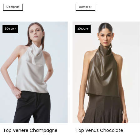
Comprar
Comprar
30
% OFF
40
% OFF
Top Venus Chocolate
Top Venere Champagne
$99.000,00
$115.500,00
$165.000,00
$165.000,00