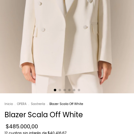
Inicio
.
OPERA
.
Sastrería
.
Blazer Scala Off White
Blazer Scala Off White
$485.000,00
12
cuotas sin interés de
$40.416,67