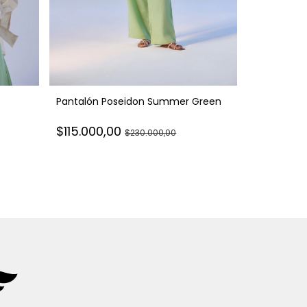
Pantalón Poseidon Summer Green
Blazer Hidr
$115.000,00
$230.000,00
$130.000