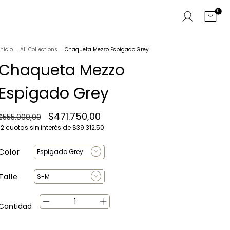
0
Inicio
.
All Collections
.
Chaqueta Mezzo Espigado Grey
Chaqueta Mezzo
Espigado Grey
$471.750,00
$555.000,00
12
cuotas sin interés de
$39.312,50
Color
Talle
Cantidad