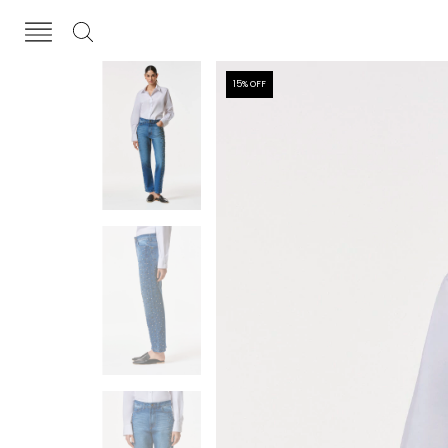
15
% OFF