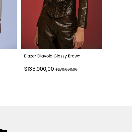
Blazer Diavolo Glossy Brown
Blazer Hidr
$135.000,00
$270.000,00
$130.000