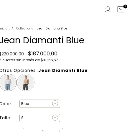
0
Inicio
.
All Collections
.
Jean Diamanti Blue
Jean Diamanti Blue
$187.000,00
$220.000,00
6
cuotas sin interés de
$31.166,67
Otras Opciones:
Jean Diamanti Blue
Color
Talle