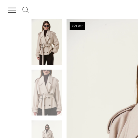
30
% OFF