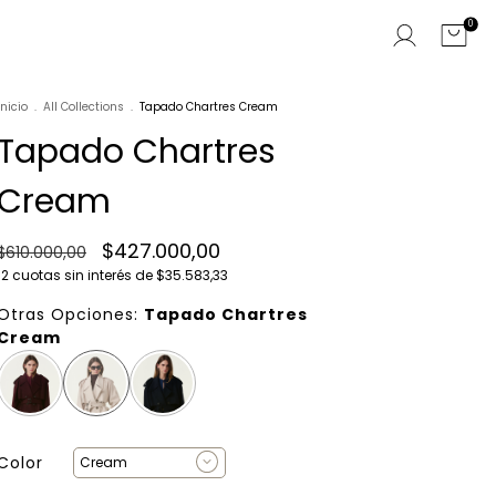
0
Inicio
.
All Collections
.
Tapado Chartres Cream
Tapado Chartres
Cream
$427.000,00
$610.000,00
12
cuotas sin interés de
$35.583,33
Otras Opciones:
Tapado Chartres
Cream
Color