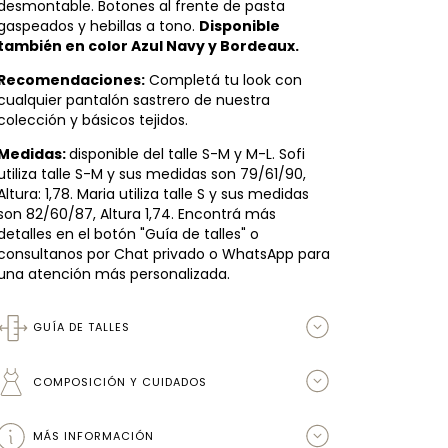
desmontable. Botones al frente de pasta
gaspeados y hebillas a tono.
Disponible
también en color Azul Navy y Bordeaux.
Recomendaciones:
Completá tu look con
cualquier pantalón sastrero de nuestra
colección y básicos tejidos.
Medidas:
disponible del talle S-M y M-L. Sofi
utiliza talle S-M y sus medidas son 79/61/90,
Altura: 1,78. Maria utiliza talle S y sus medidas
son 82/60/87, Altura 1,74. Encontrá más
detalles en el botón "Guía de talles" o
consultanos por Chat privado o WhatsApp para
una atención más personalizada.
GUÍA DE TALLES
COMPOSICIÓN Y CUIDADOS
MÁS INFORMACIÓN