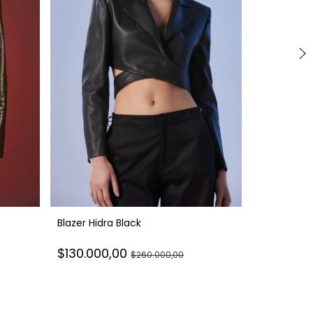
Blazer Hidra Black
Top Avarizi
$130.000,00
$260.000,00
$37.500