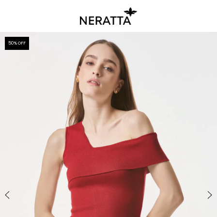
50
% OFF