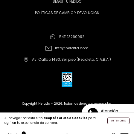
SEGUI TU PEDIDO
POLÍTICAS DE CAMBIO Y DEVOLUCIÓN
541123260092
info@neratta.com
Av. Callao 1490, 3er piso (Recoleta, C.A.B.A.)
Copyright Neratta - 2026. Todos los derechos reservados.
Atención
Defensa de las y los consumidores. Para reclamos
ingrese aquí
Personalizada
Al navegar por este sitio
aceptás el uso de cookies
para
ENTENDIDO
agilizar tu experiencia de compra.
Creado con tiendanube |
Desarrollado por Leren
0