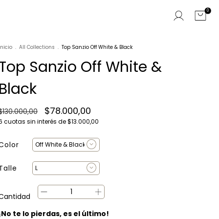
0
Inicio
.
All Collections
.
Top Sanzio Off White & Black
Top Sanzio Off White &
Black
$78.000,00
$130.000,00
6
cuotas sin interés de
$13.000,00
Color
Talle
Cantidad
¡No te lo pierdas, es el último!