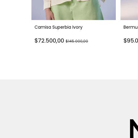
reen
Camisa Superbia Ivory
Bermu
$72.500,00
$95.
$145.000,00