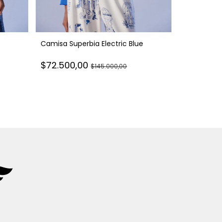
Camisa Superbia Electric Blue
Blazer Hidr
$72.500,00
$145.000,00
$130.000