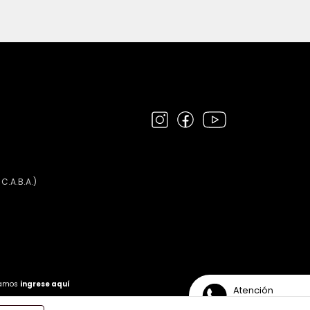
 C.A.B.A.)
clamos
ingrese aquí
Atención
Personalizada