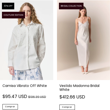
30
% OFF
BRIDAL COLLECTION
COUTURE EDITION
Camisa Vibrato Off White
Vestido Madonna Bridal
White
$95.47 USD
$412.66 USD
$136.39 USD
Comprar
Comprar